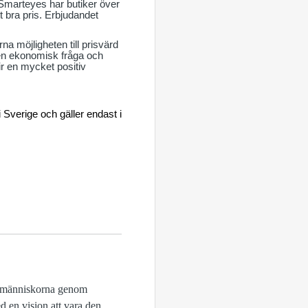
Smarteyes har butiker över
tt bra pris. Erbjudandet
 möjligheten till prisvärd
 en ekonomisk fråga och
ir en mycket positiv
 Sverige och gäller endast i
ga människorna genom
d en vision att vara den