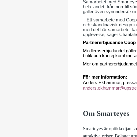
Samarbetet med Smarteyes 
hela landet, från norr till s
gäller även synundersökni
– Ett samarbete med Coop ä
och skandinavisk design in
med det här samarbetet kan 
upplevelse, säger Chantal
Partnererbjudande Coop
Medlemserbjudandet gäller v
butik och kan ej kombinera
Mer om partnererbjudande
För mer information:
Anders Ekhammar, pressans
anders.ekhammar@upstr
Om Smarteyes
Smarteyes är optikkedjan s
attraktiva priser. Bolaget g