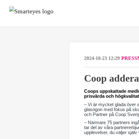
2024-10-23 12:29
PRESS
Coop addera
Coops uppskattade medle
prisvärda och högkvalita
– Vi är mycket glada över 
glasögon med fokus på ska
och Partner på Coop Sveri
– Närmare 75 partners ingå
tar del av våra partnererbj
upplevelser, du väljer själ