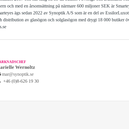
rn och med en årsomsättning på närmare 600 miljoner SEK är Smartey
marteyes ägs sedan 2022 av Synoptik A/S som är en del av EssilorLuxott
ch distribution av glasögon och solglasögon med drygt 18 000 butiker ö
s.se
ARKNADSCHEF
arielle Wernoltz
mar@synoptik.se
+46 (0)8-626 19 30