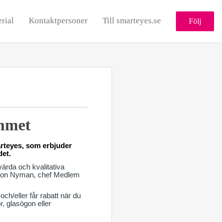
rial
Kontaktpersoner
Till smarteyes.se
Följ
ammet
rteyes, som erbjuder
det.
ärda och kvalitativa
Anton Nyman, chef Medlem
/eller får rabatt när du
, glasögon eller