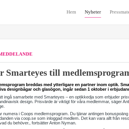
Hem
Nyheter
Pressmate
MEDDELANDE
r Smarteyes till medlemsprogr
msprogram breddas med ytterligare en partner inom optik. Sma
tiva designbågar och glasögon, ingår sedan 1 oktober i erbjudan
att ingå samarbete med Smarteyes – en optikkedja som erbjuder prisv
ndinavisk design. Prisvärde är viktigt för våra medlemmar, säger 
ge.
r numera i Coops medlemsprogram. Du tjänar antingen bonuspoäng och
udanden via coop.se som inloggad medlem. Det kan vara allt från resor
v vad du behöver., fortsätter Anton Nyman.