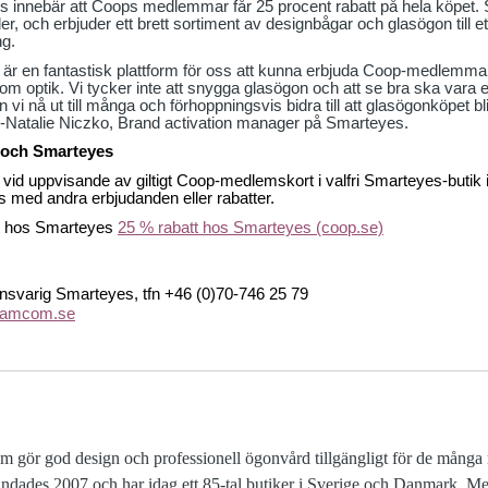
innebär att Coops medlemmar får 25 procent rabatt på hela köpet. 
öder, och erbjuder ett brett sortiment av designbågar och glasögon till e
ng.
r en fantastisk plattform för oss att kunna erbjuda Coop-medlemmarna
om optik. Vi tycker inte att snygga glasögon och att se bra ska vara
vi nå ut till många och förhoppningsvis bidra till att glasögonköpet bl
e-Natalie Niczko, Brand activation manager på Smarteyes.
 och Smarteyes
id uppvisande av giltigt Coop-medlemskort i valfri Smarteyes-butik i
s med andra erbjudanden eller rabatter.
t hos Smarteyes
25 % rabatt hos Smarteyes (coop.se)
varig Smarteyes, tfn +46 (0)70-746 25 79
eamcom.se
om gör god design och professionell ögonvård tillgängligt för de mån
rundades 2007 och har idag ett 85-tal butiker i Sverige och Danmark. Me