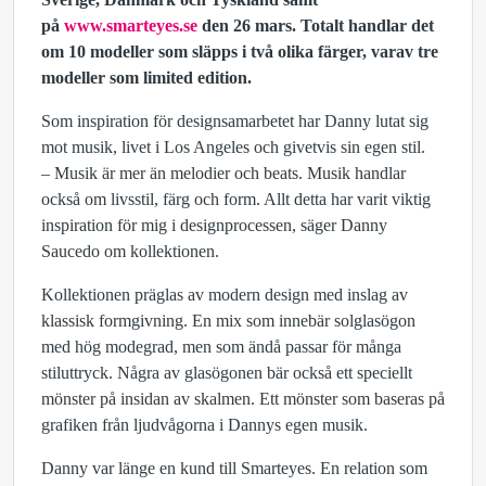
på
www.smarteyes.se
den 26 mars. Totalt handlar det
om 10 modeller som släpps i två olika färger, varav tre
modeller som limited edition.
Som inspiration för designsamarbetet har Danny lutat sig
mot musik, livet i Los Angeles och givetvis sin egen stil.
– Musik är mer än melodier och beats. Musik handlar
också om livsstil, färg och form. Allt detta har varit viktig
inspiration för mig i designprocessen, säger Danny
Saucedo om kollektionen.
Kollektionen präglas av modern design med inslag av
klassisk formgivning. En mix som innebär solglasögon
med hög modegrad, men som ändå passar för många
stiluttryck. Några av glasögonen bär också ett speciellt
mönster på insidan av skalmen. Ett mönster som baseras på
grafiken från ljudvågorna i Dannys egen musik.
Danny var länge en kund till Smarteyes. En relation som