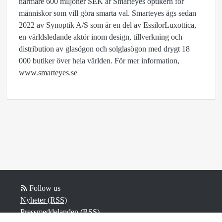
närmare 600 miljoner SEK är Smarteyes optikern för
människor som vill göra smarta val. Smarteyes ägs sedan
2022 av Synoptik A/S som är en del av EssilorLuxottica,
en världsledande aktör inom design, tillverkning och
distribution av glasögon och solglasögon med drygt 18
000 butiker över hela världen. För mer information,
www.smarteyes.se
Follow us
Nyheter (RSS)
Pressmeddelanden (RSS)