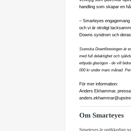
handling som skapar en håll
– Smarteyes engagemang vis
och vi är otroligt tacksamm
Downs syndrom och deras 
Svenska Downföreningen är en 
med full delaktighet och själv
erbjuda glasögon - de vill bidr
000 kr under mars månad. Peng
För mer information:
Anders Ekhammar, pressans
anders.ekhammar@upstr
Om Smarteyes
Smarteyes är optikkedjan s