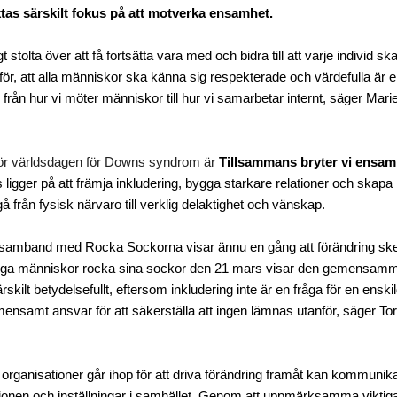
ktas särskilt fokus på att motverka ensamhet.
t stolta över att få fortsätta vara med och bidra till att varje individ s
, att alla människor ska känna sig respekterade och värdefulla är en
, från hur vi möter människor till hur vi samarbetar internt, säger Mar
 för världsdagen för Downs syndrom är
Tillsammans bryter vi ensa
gger på att främja inkludering, bygga starkare relationer och skapa m
å från fysisk närvaro till verklig delaktighet och vänskap.
 samband med Rocka Sockorna visar ännu en gång att förändring sker
ga människor rocka sina sockor den 21 mars visar den gemensamma vi
rskilt betydelsefullt, eftersom inkludering inte är en fråga för en ensk
emensamt ansvar för att säkerställa att ingen lämnas utanför, säger
To
 organisationer går ihop för att driva förändring framåt kan kommunikatio
nen och inställningar i samhället. Genom att uppmärksamma viktiga fr