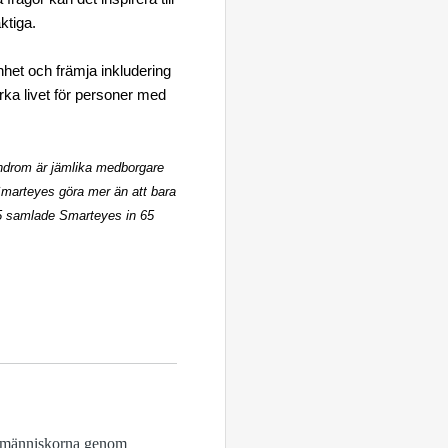
ktiga.
het och främja inkludering
rka livet för personer med
yndrom är jämlika medborgare
 Smarteyes göra mer än att bara
2025 samlade Smarteyes in 65
ga människorna genom