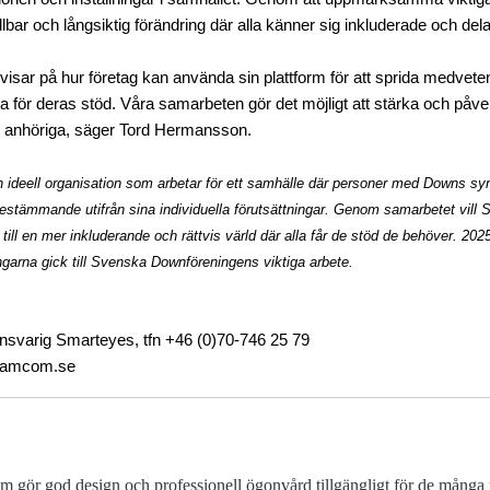
bar och långsiktig förändring där alla känner sig inkluderade och dela
ar på hur företag kan använda sin plattform för att sprida medveten
a för deras stöd. Våra samarbeten gör det möjligt att stärka och påve
anhöriga, säger
Tord Hermansson
.
ideell organisation som arbetar för ett samhälle där personer med Downs s
bestämmande utifrån sina individuella förutsättningar. Genom samarbetet vill
a till en mer inkluderande och rättvis värld där alla får de stöd de behöver. 
arna gick till Svenska Downföreningens viktiga arbete.
varig Smarteyes, tfn +46 (0)70-746 25 79
eamcom.se
om gör god design och professionell ögonvård tillgängligt för de mån