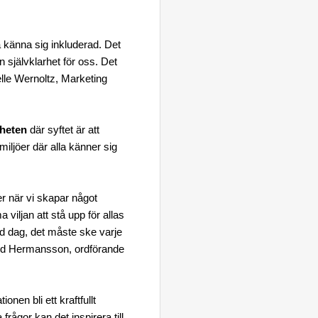
ka känna sig inkluderad. Det
 självklarhet för oss. Det
ielle Wernoltz, Marketing
mheten
där syftet är att
iljöer där alla känner sig
 när vi skapar något
ljan att stå upp för allas
ild dag, det måste ske varje
rd Hermansson, ordförande
nen bli ett kraftfullt
ågor kan det inspirera till