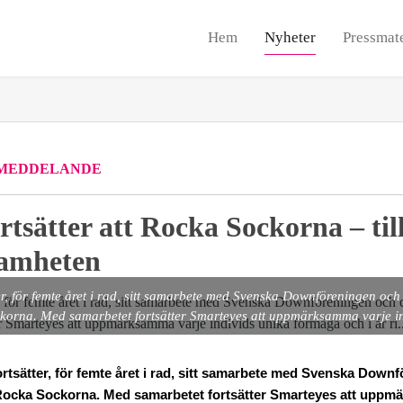
Hem
Nyheter
Pressmate
MEDDELANDE
rtsätter att Rocka Sockorna – t
samheten
r, för femte året i rad, sitt samarbete med Svenska Downföreningen och d
korna. Med samarbetet fortsätter Smarteyes att uppmärksamma varje ind
rtsätter, för femte året i rad, sitt samarbete med Svenska Down
et Rocka Sockorna. Med samarbetet fortsätter Smarteyes att uppm