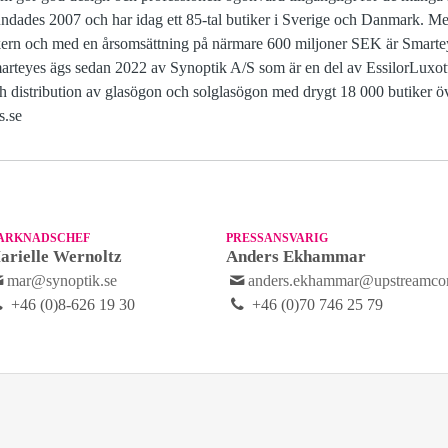
rundades 2007 och har idag ett 85-tal butiker i Sverige och Danmark. Me
rn och med en årsomsättning på närmare 600 miljoner SEK är Smartey
marteyes ägs sedan 2022 av Synoptik A/S som är en del av EssilorLuxott
ch distribution av glasögon och solglasögon med drygt 18 000 butiker ö
s.se
ARKNADSCHEF
PRESSANSVARIG
arielle Wernoltz
Anders Ekhammar
mar@synoptik.se
anders.ekhammar@upstreamco
+46 (0)8-626 19 30
+46 (0)70 746 25 79