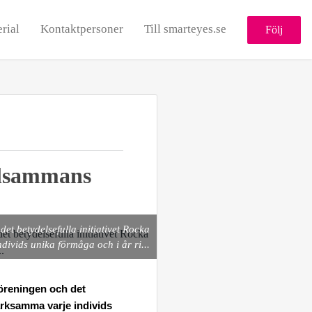
rial
Kontaktpersoner
Till smarteyes.se
Följ
illsammans
et betydelsefulla initiativet Rocka
ivids unika förmåga och i år ri...
föreningen och det
ärksamma varje individs