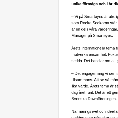
unika förmåga och i år ri
– Vi på Smarteyes är otrolig
som Rocka Sockorna står för
är en del i våra värderingar
Manager på Smarteyes.
Årets internationella tema
motverka ensamhet. Fokus li
sedda. Det handlar om att g
– Det engagemang vi ser i
tillsammans. Att se så mån
lika värde. Årets tema är sä
dag året runt. Det är ett g
.
Svenska Downföreningen
När näringslivet och ideella
verktyg som påverkar opinio