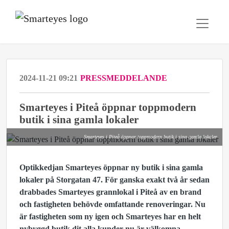
2024-11-21 09:21
PRESSMEDDELANDE
Smarteyes i Piteå öppnar toppmodern
butik i sina gamla lokaler
Smarteyes i Piteå öppnar toppmodern butik i sina gamla lokaler
Optikkedjan Smarteyes öppnar ny butik i sina gamla
lokaler på Storgatan 47. För ganska exakt två år sedan
drabbades Smarteyes grannlokal i Piteå av en brand
och fastigheten behövde omfattande renoveringar. Nu
är fastigheten som ny igen och Smarteyes har en helt
nybyggd butik dit alla kunder nu är välkomna.