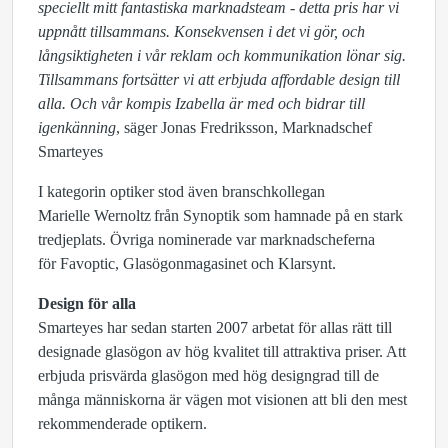
speciellt mitt fantastiska marknadsteam - detta pris har vi
uppnått tillsammans. Konsekvensen i det vi gör, och
långsiktigheten i vår reklam och kommunikation lönar sig.
Tillsammans fortsätter vi att erbjuda affordable design till
alla. Och vår kompis Izabella är med och bidrar till
igenkänning
, säger Jonas Fredriksson, Marknadschef
Smarteyes
I kategori
n
optiker stod även branschkollegan
Marielle
Wernoltz
från Synoptik som hamnade på en stark
tredjeplats.
Övriga nominerade var marknadscheferna
för
Favoptic
, Glasögonmagasinet och Klarsynt.
Design för alla
Smarteyes har sedan starten 2007 arbetat för allas rätt till
designade glasögon av hög kvalitet till attraktiva priser. Att
erbjuda prisvärda glasögon med hög designgrad till de
många människorna är vägen mot visionen att bli den mest
rekommenderade optikern.