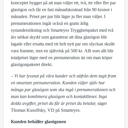
konceptet bygger på att man väljer ett, två, tre eller fler par
glasögon och får en fast månadskostnad från 90 kronor i
månaden. Priset per par blir lägre ju fler man väljer. I
prenumerationen ingår också en gratis årlig
synundersökning och Smarteyes Trygghetspaket med två
års utökat skydd som garanterar att dina glasögon blir
lagade eller ersatta med ett helt nytt par om olyckan skulle
vara framme, mot en självrisk på 500 kr.
Allt som allt blir
totalpriset lägre med en prenumeration än om man köper
glasögonpaketet direkt.
– Vi har lyssnat på våra kunder och utifrån dem tagit fram
en smartare prenumeration. Kunden väljer själv hur
många par glasögon som ska ingå i prenumerationen och
man kan kombinera glasögon och kontaktlinser. Inga
dolda avgifter, priset du får är priset du betalar,
säger
Thomas Kusoffsky, VD på Smarteyes.
Kunden behåller glasögonen