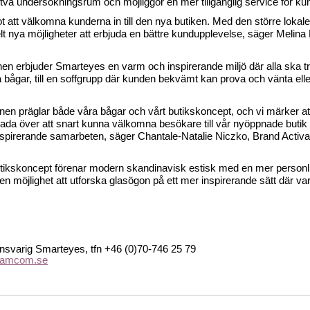
 två undersökningsrum och möjliggör en mer tillgänglig service för k
 att välkomna kunderna in till den nya butiken. Med den större lokale
t nya möjligheter att erbjuda en bättre kundupplevelse, säger Melina 
en erbjuder Smarteyes en varm och inspirerande miljö där alla ska t
 bågar, till en soffgrupp där kunden bekvämt kan prova och vänta ell
n präglar både våra bågar och vårt butikskoncept, och vi märker att den
 glada över att snart kunna välkomna besökare till vår nyöppnade bu
nspirerande samarbeten, säger Chantale-Natalie Niczko, Brand Activ
ikskoncept förenar modern skandinavisk estisk med en mer personli
möjlighet att utforska glasögon på ett mer inspirerande sätt där var
varig Smarteyes, tfn +46 (0)70-746 25 79
eamcom.se