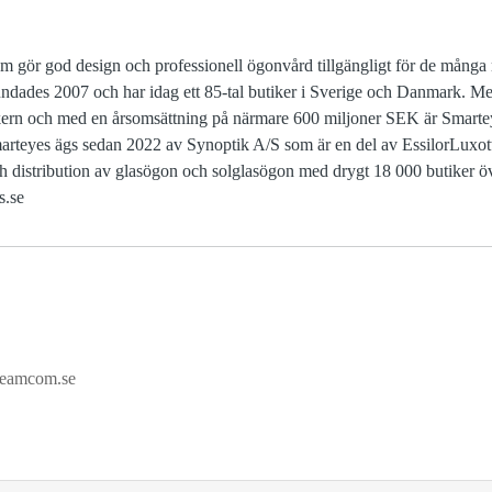
om gör god design och professionell ögonvård tillgängligt för de mån
rundades 2007 och har idag ett 85-tal butiker i Sverige och Danmark. Me
rn och med en årsomsättning på närmare 600 miljoner SEK är Smartey
marteyes ägs sedan 2022 av Synoptik A/S som är en del av EssilorLuxott
ch distribution av glasögon och solglasögon med drygt 18 000 butiker ö
s.se
reamcom.se