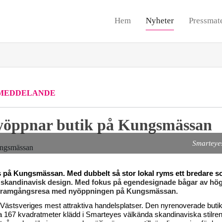
Hem
Nyheter
Pressmate
MEDDELANDE
yöppnar butik på Kungsmässan
Smarteye
på Kungsmässan. Med dubbelt så stor lokal ryms ett bredare so
 skandinavisk design. Med fokus på egendesignade bågar av hög kv
n framgångsresa med nyöppningen på Kungsmässan.
ästsveriges mest attraktiva handelsplatser. Den nyrenoverade butik
 167 kvadratmeter klädd i Smarteyes välkända skandinaviska stilren