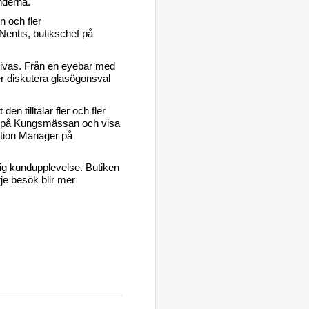
underna.
n och fler
Nentis, butikschef på
rivas. Från en eyebar med
er diskutera glasögonsval
 tilltalar fler och fler
tik på Kungsmässan och visa
ation Manager på
g kundupplevelse. Butiken
je besök blir mer