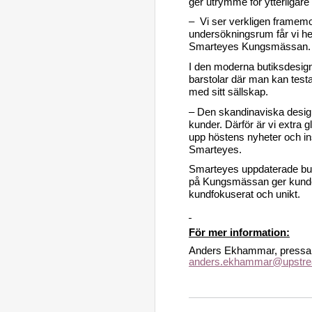
ger utrymme för ytterligare
– Vi ser verkligen framemot
undersökningsrum får vi hel
Smarteyes Kungsmässan.
I den moderna butiksdesign
barstolar där man kan testa
med sitt sällskap.
– Den skandinaviska designe
kunder. Därför är vi extra
upp höstens nyheter och i
Smarteyes.
Smarteyes uppdaterade but
på Kungsmässan ger kunden 
kundfokuserat och unikt.
För mer information:
Anders Ekhammar, pressans
anders.ekhammar@upstr