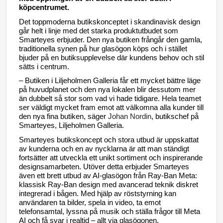
köpcentrumet.
Det toppmoderna butikskonceptet i skandinavisk design
går helt i linje med det starka produktutbudet som
Smarteyes erbjuder. Den nya
butiken frångår den gamla,
traditionella synen på hur glasögon köps och i stället
bjuder på en butiksupplevelse där kundens behov och stil
sätts i centrum.
– Butiken i Liljeholmen Galleria får ett mycket bättre läge
på huvudplanet och den nya lokalen blir dessutom mer
än dubbelt så stor som vad vi hade tidigare. Hela teamet
ser väldigt mycket fram emot att välkomna alla kunder till
den nya fina butiken, säger
Johan Nordin
, butikschef på
Smarteyes, Liljeholmen Galleria.
Smarteyes butikskoncept och stora utbud är uppskattat
av kunderna och en av nycklarna är att man ständigt
fortsätter att utveckla ett unikt sortiment och inspirerande
designsamarbeten.
Utöver detta erbjuder Smarteyes
även ett brett utbud av AI-glasögon från Ray-Ban Meta:
klassisk Ray-Ban design med avancerad teknik diskret
integrerad i bågen. Med hjälp av röststyrning kan
användaren ta bilder, spela in video, ta emot
telefonsamtal, lyssna på musik och ställa frågor till Meta
AI och få svar i realtid – allt via glasögonen.