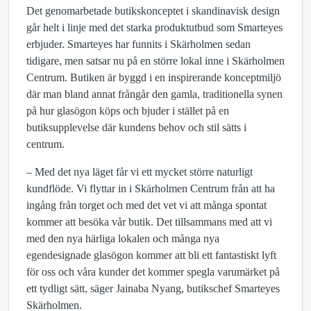
Det genomarbetade butikskonceptet i skandinavisk design
går helt i linje med det starka produktutbud som Smarteyes
erbjuder. Smarteyes har funnits i Skärholmen sedan
tidigare, men satsar nu på en större lokal inne i Skärholmen
Centrum. Butiken är byggd i en inspirerande konceptmiljö
där man bland annat frångår den gamla, traditionella synen
på hur glasögon köps och bjuder i stället på en
butiksupplevelse där kundens behov och stil sätts i
centrum.
– Med det nya läget får vi ett mycket större naturligt
kundflöde. Vi flyttar in i Skärholmen Centrum från att ha
ingång från torget och med det vet vi att många spontat
kommer att besöka vår butik. Det tillsammans med att vi
med den nya härliga lokalen och många nya
egendesignade glasögon kommer att bli ett fantastiskt lyft
för oss och våra kunder det kommer spegla varumärket på
ett tydligt sätt, säger Jainaba Nyang, butikschef Smarteyes
Skärholmen.