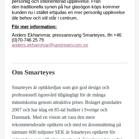
personlig och stilorienterad upplevelse. Från
den
traditionella synen på hur glasögon köps kommer
kunden nu i stället erbjudas en mer personlig upplevelse
där behov och stil står i centrum.
För mer information:
Anders Ekhammar, pressansvarig Smarteyes, tfn +46
(0)70-746 25 79
anders.ekhammar@upstreamcom.se
Om Smarteyes
Smarteyes är optikkedjan som gör god design och
professionell ögonvård tillgängligt för de många
människorna genom attraktiva priser. Bolaget grundades
2007 och har idag ett 85-tal butiker i Sverige och
Danmark. Med en vision att vara den mest
rekommenderade optikern och med en årsomsättning på
närmare 600 miljoner SEK är Smarteyes optikern för