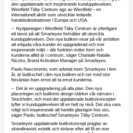
den uppdaterade och inspirerande kundupplevelsen.
Westfield Täby Centrum ägs av Westfield – en
internationell aktör som utvecklar ledande
handelsdestinationer i Europa och USA.
– Nyöppningen
i Westfield Täby Centrum är ytterligare
ett bevis på att Smarteyes fortsätter att utveckla
kundupplevelsen. Den nya butiken visar på vår ambition
att erbjuda våra kunder en uppgraderad och mer
inspirerande miljö – där funktion möter form och
kunderna alltid är i centrum, säger Chantale-Natalie
Niczko, Brand Activation Manager på Smarteyes.
Paolo Nascimento, som arbetat inom Smarteyes i fem
år, är butikschef i den nya butiken och ser med stor
förväntan fram emot att ta emot kunderna.
–
Det är en uppgradering på alla plan. Den nya
placeringen och butikens design stärker vår närvaro i
Stockholm, och med det uppdaterade butikskonceptet
lyfter vi kundupplevelsen till en helt ny nivå. Det ska vara
roligt och inspirerande att handla glasögon hos oss,
säger Paolo, butikschef Smarteyes Täby Centrum.
Smarteyes uppdaterade butikskoncept präglas av
skandinavisk estetik och strävar efter att få en mer