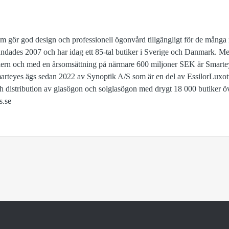
om gör god design och professionell ögonvård tillgängligt för de mån
rundades 2007 och har idag ett 85-tal butiker i Sverige och Danmark. Me
rn och med en årsomsättning på närmare 600 miljoner SEK är Smartey
marteyes ägs sedan 2022 av Synoptik A/S som är en del av EssilorLuxott
ch distribution av glasögon och solglasögon med drygt 18 000 butiker ö
s.se