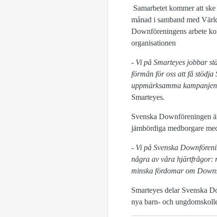
Samarbetet kommer att ske 
månad i samband med Värld
Downföreningens arbete ko
organisationen
- Vi på Smarteyes jobbar stä
förmån för oss att få stödj
uppmärksamma kampanjen oc
Smarteyes.
Svenska Downföreningen är 
jämbördiga medborgare med f
- Vi på Svenska Downföreni
några av våra hjärtfrågor: 
minska fördomar om Down
Smarteyes delar Svenska Do
nya barn- och ungdomskolle