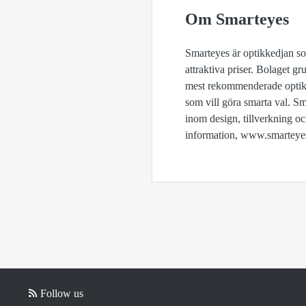
Om Smarteyes
Smarteyes är optikkedjan s
attraktiva priser. Bolaget g
mest rekommenderade optike
som vill göra smarta val. S
inom design, tillverkning o
information, www.smarteye
Follow us