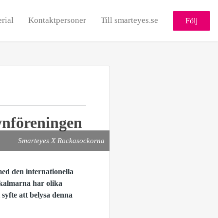
rial
Kontaktpersoner
Till smarteyes.se
Följ
wnföreningen
Smarteyes X Rockasockorna
ed den internationella
kalmarna har olika
 syfte att belysa denna