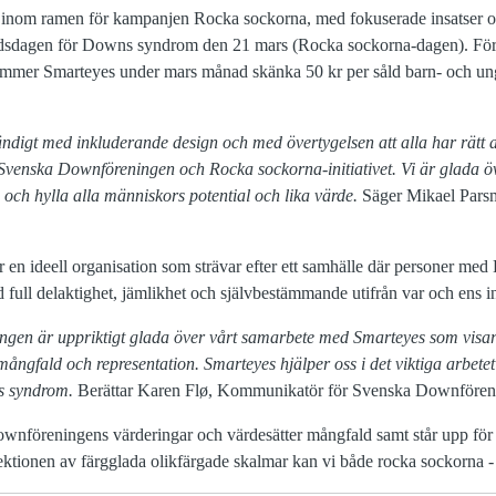
inom ramen för kampanjen Rocka sockorna, med fokuserade insatser oc
sdagen för Downs syndrom den 21 mars (Rocka sockorna-dagen). För 
mmer Smarteyes under mars månad skänka 50 kr per såld barn- och un
ndigt med inkluderande design och med övertygelsen att alla har rätt a
a Svenska Downföreningen och Rocka sockorna-initiativet. Vi är glada ö
h hylla alla människors potential och lika värde.
Säger Mikael Pars
en ideell organisation som strävar efter ett samhälle där personer m
ull delaktighet, jämlikhet och självbestämmande utifrån var och ens in
ngen är uppriktigt glada över vårt samarbete med Smarteyes som visar
mångfald och representation. Smarteyes hjälper oss i det viktiga arbe
s syndrom.
Berättar Karen Flø, Kommunikatör för Svenska Downföre
wnföreningens värderingar och värdesätter mångfald samt står upp för 
ktionen av färgglada olikfärgade skalmar kan vi både rocka sockorna 