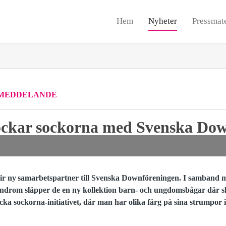
Hem
Nyheter
Pressmate
MEDDELANDE
ockar sockorna med Svenska Do
ir ny samarbetspartner till Svenska Downföreningen. I samband m
syndrom
släpper de en ny kollektion barn- och ungdomsbågar där s
ka sockorna-initiativet, där man har olika färg på sina strumpor i